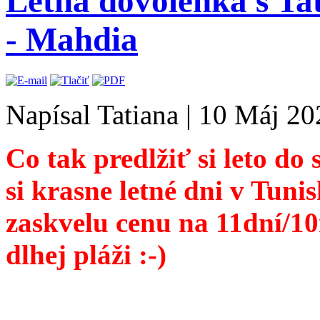
Letna dovolenka s Ta
- Mahdia
Napísal Tatiana
|
10 Máj 20
Co tak predlžiť si leto do
si krasne letné dni v Tuni
zaskvelu cenu na 11dní/10
dlhej pláži :-)