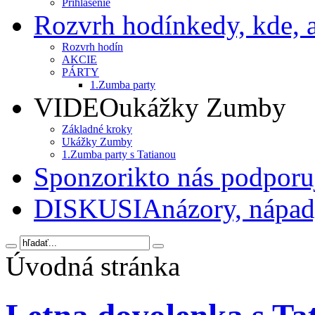
Prihlásenie
Rozvrh hodín
kedy, kde, a
Rozvrh hodín
AKCIE
PÁRTY
1.Zumba party
VIDEO
ukážky Zumby
Základné kroky
Ukážky Zumby
1.Zumba party s Tatianou
Sponzori
kto nás podporu
DISKUSIA
názory, nápady
Úvodná stránka