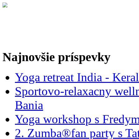
Najnovšie príspevky
Yoga retreat India - Kera
Sportovo-relaxacny well
Bania
Yoga workshop s Fredym
2. Zumba®fan party s Ta