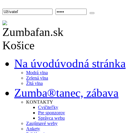
Na úvod
úvodná stránka
Modrá vlna
Zelená vlna
Žltá vlna
Zumba®
tanec, zábava
KONTAKTY
Cvičiteľky
Pre sponzorov
Správca webu
Zaujímavé weby
Ankety