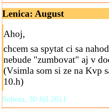
Lenica: August
Ahoj,
chcem sa spytat ci sa naho
nebude "zumbovat" aj v do
(Vsimla som si ze na Kvp sa
10.h)
Sobota, 30 Júl 2011