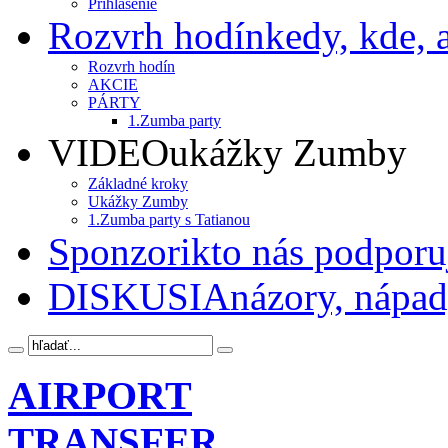
Prihlásenie
Rozvrh hodín
kedy, kde, a
Rozvrh hodín
AKCIE
PÁRTY
1.Zumba party
VIDEO
ukážky Zumby
Základné kroky
Ukážky Zumby
1.Zumba party s Tatianou
Sponzori
kto nás podporu
DISKUSIA
názory, nápady
AIRPORT
TRANSFER