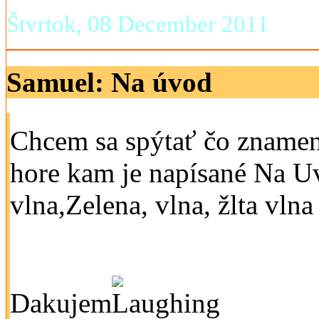
Štvrtok, 08 December 2011
Samuel: Na úvod
Chcem sa spýtať čo znamená
hore kam je napísané Na U
vlna,Zelena, vlna, žlta vlna
Dakujem