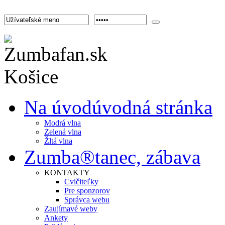
Na úvod
úvodná stránka
Modrá vlna
Zelená vlna
Žltá vlna
Zumba®
tanec, zábava
KONTAKTY
Cvičiteľky
Pre sponzorov
Správca webu
Zaujímavé weby
Ankety