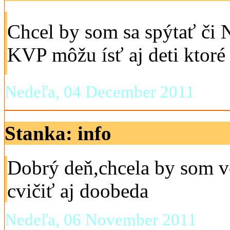
Chcel by som sa spýtať č
KVP môžu ísť aj deti ktoré
Nedeľa, 04 December 2011
Stanka: info
Dobrý deň,chcela by som ve
cvičiť aj doobeda
Nedeľa, 06 November 2011