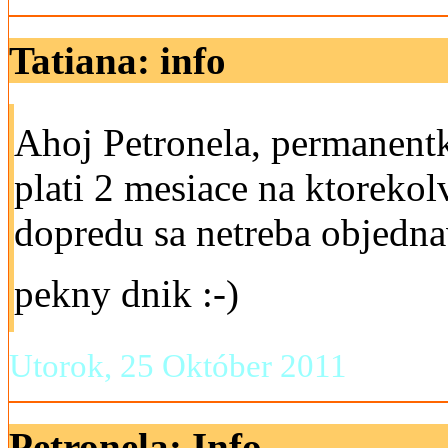
Tatiana: info
Ahoj Petronela, permanent
plati 2 mesiace na ktorekol
dopredu sa netreba objednav
pekny dnik :-)
Utorok, 25 Október 2011
Petronela: Info