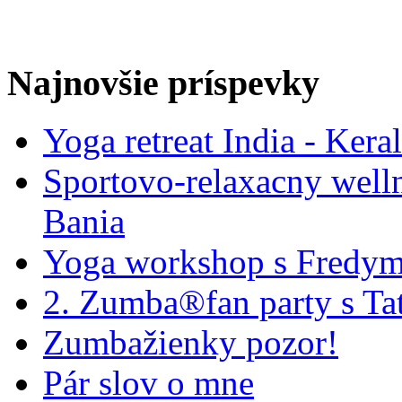
Najnovšie príspevky
Yoga retreat India - Kera
Sportovo-relaxacny well
Bania
Yoga workshop s Fredym
2. Zumba®fan party s Ta
Zumbažienky pozor!
Pár slov o mne