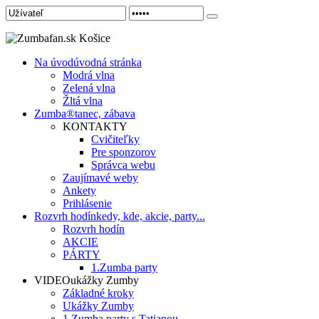
Na úvod
úvodná stránka
Modrá vlna
Zelená vlna
Žltá vlna
Zumba®
tanec, zábava
KONTAKTY
Cvičiteľky
Pre sponzorov
Správca webu
Zaujímavé weby
Ankety
Prihlásenie
Rozvrh hodín
kedy, kde, akcie, party...
Rozvrh hodín
AKCIE
PÁRTY
1.Zumba party
VIDEO
ukážky Zumby
Základné kroky
Ukážky Zumby
1.Zumba party s Tatianou