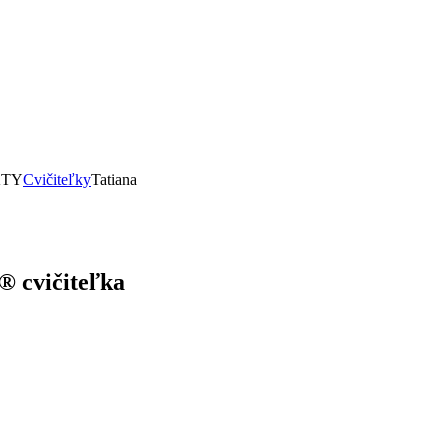
KTY
Cvičiteľky
Tatiana
® cvičiteľka