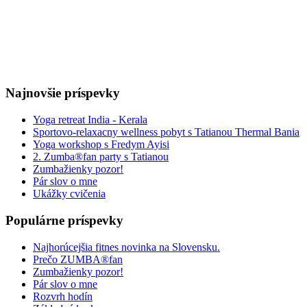
Najnovšie príspevky
Yoga retreat India - Kerala
Sportovo-relaxacny wellness pobyt s Tatianou Thermal Bania
Yoga workshop s Fredym Ayisi
2. Zumba®fan party s Tatianou
Zumbažienky pozor!
Pár slov o mne
Ukážky cvičenia
Populárne príspevky
Najhorúcejšia fitnes novinka na Slovensku.
Prečo ZUMBA®fan
Zumbažienky pozor!
Pár slov o mne
Rozvrh hodín