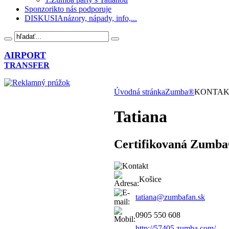
Sponzori
kto nás podporuje
DISKUSIA
názory, nápady, info,...
AIRPORT
TRANSFER
Úvodná stránka
Zumba®
KONTA
Tatiana
Certifikovaná Zumba
Košice
tatiana@zumbafan.sk
0905 550 608
http://57405.zumba.com/