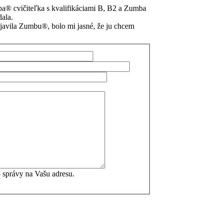
a® cvičiteľka s kvalifikáciami B, B2 a Zumba
dala.
vila Zumbu®, bolo mi jasné, že ju chcem
 správy na Vašu adresu.