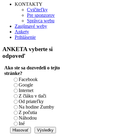
KONTAKTY
Cvičiteľky
Pre sponzorov
Správca webu
Zaujímavé weby
Ankety
Prihlásenie
ANKETA
vyberte si
odpoveď
Ako ste sa dozvedeli o tejto
stránke?
Facebook
Google
Internet
Z čláku v tlači
Od priateľky
Na hodine Zumby
Z počutia
Náhodou
Iné