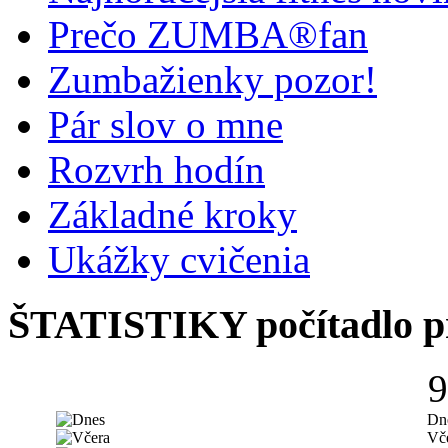
Prečo ZUMBA®fan
Zumbažienky pozor!
Pár slov o mne
Rozvrh hodín
Základné kroky
Ukážky cvičenia
ŠTATISTIKY
počítadlo p
9
Dn
Vč