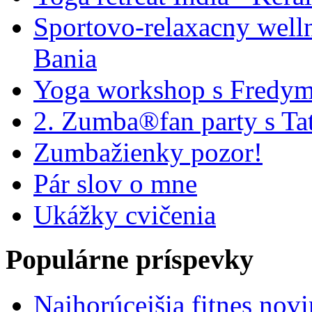
Sportovo-relaxacny well
Bania
Yoga workshop s Fredym
2. Zumba®fan party s Ta
Zumbažienky pozor!
Pár slov o mne
Ukážky cvičenia
Populárne príspevky
Najhorúcejšia fitnes nov