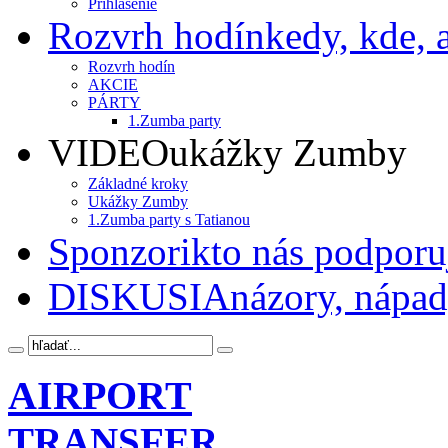
Prihlásenie
Rozvrh hodín
kedy, kde, a
Rozvrh hodín
AKCIE
PÁRTY
1.Zumba party
VIDEO
ukážky Zumby
Základné kroky
Ukážky Zumby
1.Zumba party s Tatianou
Sponzori
kto nás podporu
DISKUSIA
názory, nápady
AIRPORT
TRANSFER