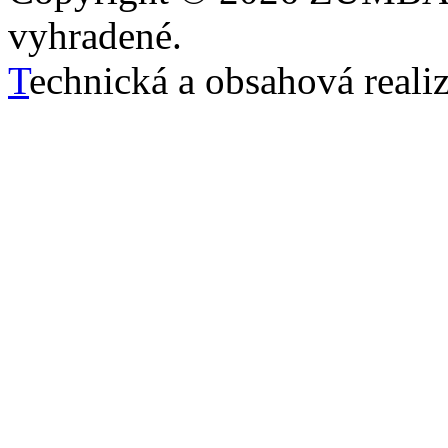
vyhradené.
T
echnická a obsahová reali