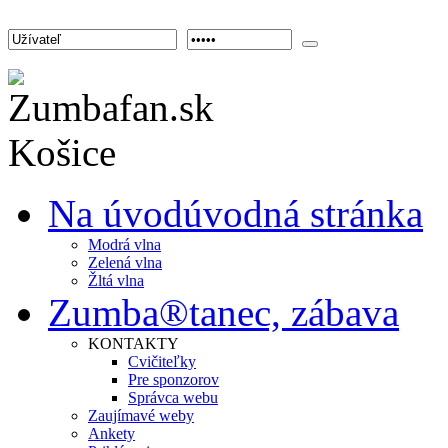
Na úvod
úvodná stránka
Modrá vlna
Zelená vlna
Žltá vlna
Zumba®
tanec, zábava
KONTAKTY
Cvičiteľky
Pre sponzorov
Správca webu
Zaujímavé weby
Ankety