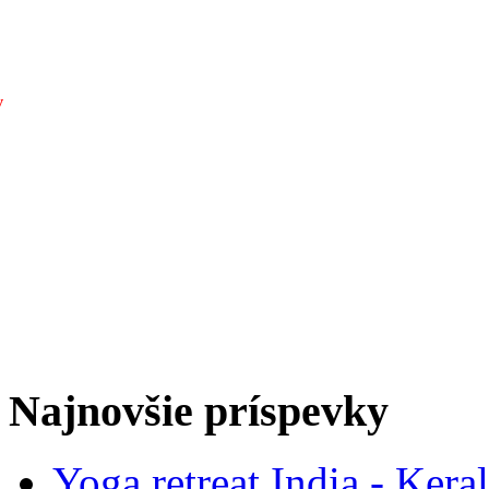
v
Najnovšie príspevky
Yoga retreat India - Kera